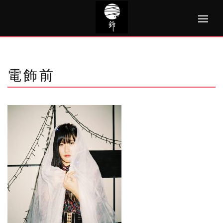
Skip
to
content
電飾前