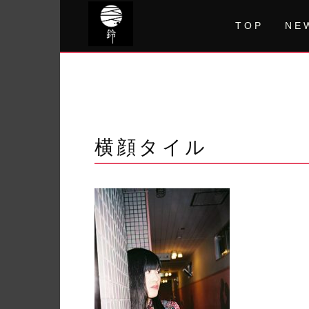
Skip
to
TOP
NE
content
横顔タイル