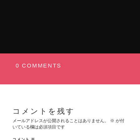
投
0 COMMENTS
稿
ナ
ビ
ゲ
ー
コメントを残す
シ
メールアドレスが公開されることはありません。
※
が付
いている欄は必須項目です
ョ
コメント
※