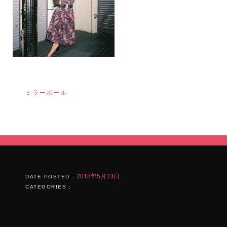
投
ミラーポール
稿
ナ
ビ
ゲ
ー
シ
2018年5月13日
DATE POSTED :
CATEGORIES :
ョ
ン