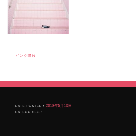
投
ピンク階段
稿
ナ
ビ
ゲ
ー
シ
2018年5月13日
DATE POSTED :
CATEGORIES :
ョ
ン