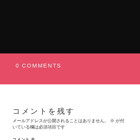
投
0 COMMENTS
稿
ナ
ビ
ゲ
ー
コメントを残す
シ
メールアドレスが公開されることはありません。
※
が付
いている欄は必須項目です
ョ
コメント
※