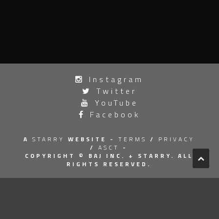
投
Instagram
稿
Twitter
ナ
YouTube
Facebook
ビ
ゲ
A
STARRY
WEBSITE -
TERMS
/
PRIVACY
/
ASCT
-
ー
COPYRIGHT © BAJ INC.
+ STARRY. ALL
RIGHTS RESERVED.
シ
ョ
ン