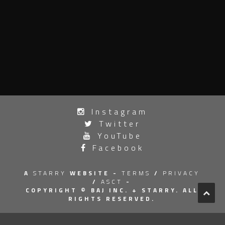
投
Instagram
稿
Twitter
ナ
YouTube
Facebook
ビ
ゲ
A
STARRY
WEBSITE -
TERMS
/
PRIVACY
/
ASCT
-
ー
COPYRIGHT © BAJ INC.
+ STARRY. ALL
RIGHTS RESERVED.
シ
ョ