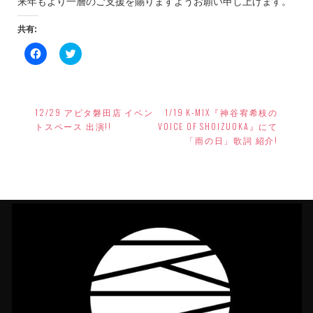
来年もより一層のご支援を賜りますようお願い申し上げます。
共有:
Facebook
ク
で
リ
共
ッ
有
ク
す
し
投
る
て
に
Twitter
12/29 アピタ磐田店 イベン
1/19 K-MIX『神谷宥希枝の
稿
は
で
ク
共
トスペース 出演!!
VOICE OF SHOIZUOKA』にて
リ
有
ナ
「雨の日」歌詞 紹介!
ッ
(新
ク
し
ビ
し
い
て
ウ
く
ィ
ゲ
だ
ン
さ
ド
ー
い
ウ
(新
で
し
開
シ
い
き
ウ
ま
ョ
ィ
す)
ン
ド
ン
ウ
で
開
き