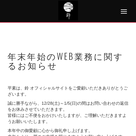
Skip
to
content
年末年始のWEB業務に関す
るお知らせ
平素は、鈴 オフィシャルサイトをご愛顧いただきありがとうご
ざいます。
誠に勝手ながら、12/28(土)～1/5(日)の間はお問い合わせの返信
をお休みさせていただきます。
皆様にはご不便をおかけいたしますが、ご理解いただきますよ
うお願いいたします。
本年中の御愛顧に心から御礼申し上げます。