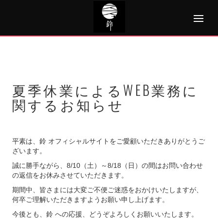
Skip
to
content
夏季休業によるWEB業務に
関するお知らせ
平素は、鈴 オフィシャルサイトをご愛顧いただきありがとうご
ざいます。
誠に勝手ながら、8/10（土）～8/18（日）の間はお問い合わせ
の返信をお休みさせていただきます。
期間中、皆さまには大変ご不便ご迷惑をおかけいたしますが、
何卒ご理解いただきますようお願い申し上げます。
今後とも、鈴 への応援、どうぞよろしくお願いいたします。