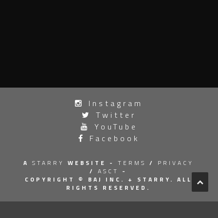
投
Instagram
稿
Twitter
ナ
YouTube
Facebook
ビ
ゲ
A
STARRY
WEBSITE -
TERMS
/
PRIVACY
/
ASCT
-
ー
COPYRIGHT © BAJ INC.
+ STARRY. ALL
RIGHTS RESERVED.
シ
ョ