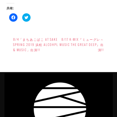
共有:
Facebook
ク
で
リ
共
ッ
有
ク
す
し
投
る
て
に
Twitter
8/4「まちあこばこ AT SAKE
8/17 K-MIX『ミューグレ～
稿
は
で
ク
共
SPRING 2019 浜松 ALCOHPL
MUSIC THE GREAT DEEP』出
リ
有
ナ
& MUSIC」出演!!
演!!
ッ
(新
ク
し
ビ
し
い
て
ウ
く
ィ
ゲ
だ
ン
さ
ド
ー
い
ウ
(新
で
し
開
シ
い
き
ウ
ま
ョ
ィ
す)
ン
ド
ン
ウ
で
開
き
ま