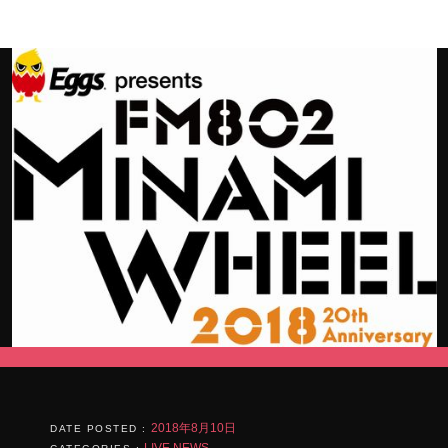
て
ウ
く
ィ
ゲ
だ
ン
さ
ド
ー
い
ウ
(新
で
し
開
シ
い
き
ウ
ま
ョ
ィ
す)
ン
ド
ン
ウ
で
開
き
ま
す)
2018年8月10日
DATE POSTED :