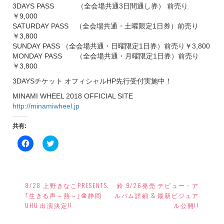
3DAYS PASS （全会場共通3日間通し券） 前売り
￥9,000
SATURDAY PASS （全会場共通・土曜限定1日券）前売り
￥3,800
SUNDAY PASS （全会場共通・日曜限定1日券）前売り￥3,800
MONDAY PASS （全会場共通・月曜限定1日券）前売り
￥3,800
3DAYSチケット オフィシャルHP先行受付実施中！
MINAMI WHEEL 2018 OFFICIAL SITE
http://minamiwheel.jp
共有:
Facebook
ク
で
リ
共
ッ
有
ク
す
し
投
る
て
に
Twitter
8/28 上野きなこPRESENTS.
鈴 9/26発売 デビュー・ア
稿
は
で
ク
共
｢生きる声～熱～｣＠静岡
ルバム詳細 & 最新ビジュア
リ
有
ナ
UHU 出演決定!!
ル公開!!
ッ
(新
ク
し
ビ
し
い