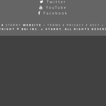
Twitter
YouTube
Facebook
A
STARRY
WEBSITE -
TERMS
/
PRIVACY
/
ASCT
-
YRIGHT © BAJ INC.
+ STARRY. ALL RIGHTS RESER